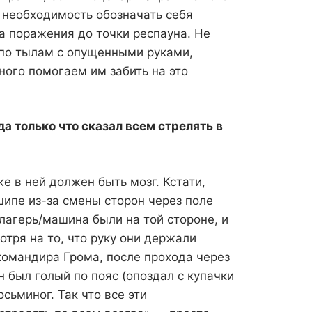
 необходимость обозначать себя
а поражения до точки респауна. Не
 по тылам с опущенными руками,
ного помогаем им забить на это
а только что сказал всем стрелять в
же в ней должен быть мозг. Кстати,
шипе из-за смены сторон через поле
 лагерь/машина были на той стороне, и
отря на то, что руку они держали
командира Грома, после прохода через
н был голый по пояс (опоздал с купачки
осьминог. Так что все эти