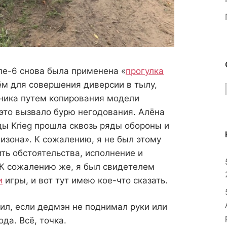
е-6 снова была применена «
прогулка
ём для совершения диверсии в тылу,
ника путем копирования модели
 это вызвало бурю негодования. Алёна
ды Krieg прошла сквозь ряды обороны и
изона». К сожалению, я не был этому
ить обстоятельства, исполнение и
 К сожалению же, я был свидетелем
и
игры, и вот тут имею кое-что сказать.
ил, если дедмэн не поднимал руки или
да. Всё, точка.