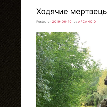
Ходячие мертвецы
Posted on
2019-06-10
by
ARCANOID