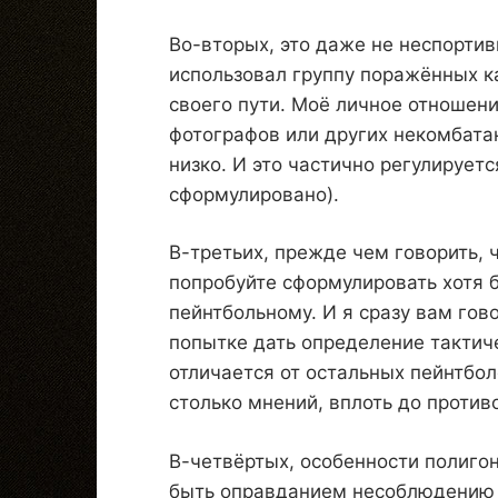
Во-вторых, это даже не неспортив
использовал группу поражённых к
своего пути. Моё личное отношен
фотографов или других некомбатан
низко. И это частично регулирует
сформулировано).
В-третьих, прежде чем говорить, 
попробуйте сформулировать хотя б
пейнтбольному. И я сразу вам гов
попытке дать определение тактич
отличается от остальных пейнтбол
столько мнений, вплоть до проти
В-четвёртых, особенности полигон
быть оправданием несоблюдению п