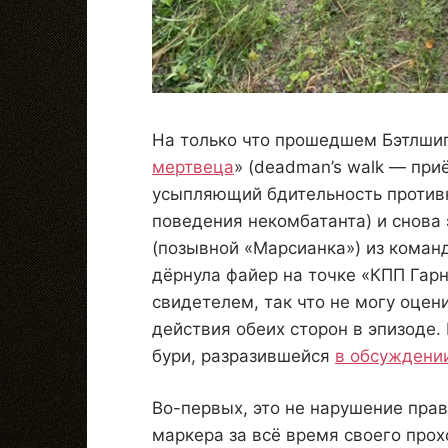
На только что прошедшем Бэтлшип
мертвеца
» (deadman’s walk — при
усыпляющий бдительность против
поведения некомбатанта) и снова
(позывной «Марсианка») из коман
дёрнула файер на точке «КПП Гарн
свидетелем, так что не могу оцен
действия обеих сторон в эпизоде.
бури, разразившейся
в обсуждени
Во-первых, это не нарушение прав
маркера за всё время своего прохо