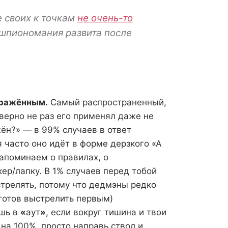
 своих к точкам
не очень-то
 шпиономания развита после
оражённым.
Самый распространенный,
аверно не раз его применял даже не
ён?» — в 99% случаев в ответ
 часто оно идёт в форме дерзкого «А
напоминаем о правилах, о
р/лапку. В 1% случаев перед тобой
трелять, потому что дедмэны редко
 готов выстрелить первым)
ишь в
«
аут
»
, если вокруг тишина и твои
на 100%, просто направь ствол и