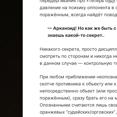
передёргивания про «теперь буду 
давление на психику оппонента в с
поражённым, всегда найдёт повод
— Арканоид! Но как же быть с
знаешь какой-то секрет..
Никакого секрета, просто дисципл
смотреть по сторонам и никогда н
в данном случае — контрольную т
При любом приближении неопознан
скотче противника к объекту или к
непосредственно объект (или прос
поражённым), сразу брать его на 
Опознанными считаются лишь свои
оранжевых “судейских/орговских”