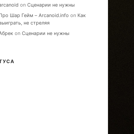
arcanoid
on
Сценарии не нужны
Про Шар Гейм – Arcanoid.info
on
Как
выиграть, не стреляя
Абрек
on
Сценарии не нужны
ТУСА