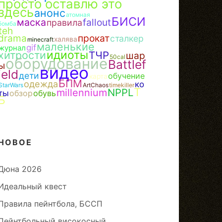
просто оставлю это
здесь
анонс
атомная
БИСИ
маска
fallout
правила
бомба
teh
drama
прокат
сталкер
халява
minecraft
маленькие
gif
журнал
идиоты
хитрости
ТЧР
шар
50cal
оборудование
Battlef
ы
видео
ield
дети
обучение
карта
БПМ
одежда
ко
StarWars
ArtChaos
timekiller
Т
NPPL
millennium
ты
обзор
обувь
Б
НОВОЕ
Дюна 2026
Идеальный квест
Правила пейнтбола, БССП
Пейнтбольный високосный