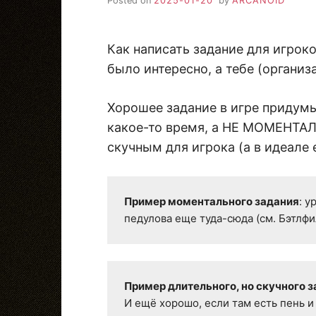
Posted on
2025-01-20
by
ARCANOID
Как написать задание для игрок
было интересно, а тебе (организ
Хорошее задание в игре придумы
какое-то время, а НЕ МОМЕНТАЛ
скучным для игрока (а в идеале
Пример моментального задания
: у
педулова еще туда-сюда (см. Бэтлфил
Пример длительного, но скучного 
И ещё хорошо, если там есть пень и