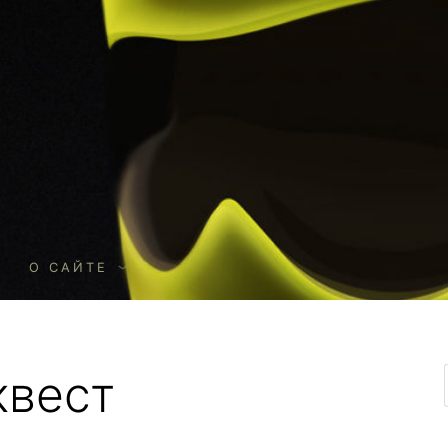
О
О САЙТЕ
квест