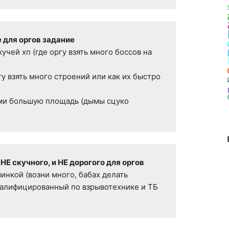
 для оргов задание

учей хп (где оргу взять много боссов на 
гу взять много строений или как их быстро 
ми большую площадь (дымы сцуко 
Е скучного, и НЕ дорогого для оргов 
нкой (возни много, бабах делать 
алифицированный по взрывотехнике и ТБ 