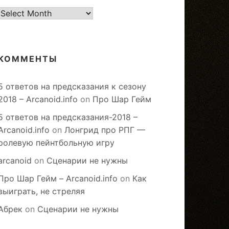
старое
КОММЕНТЫ
5 ответов на предсказания к сезону
2018 – Arcanoid.info
on
Про Шар Гейм
5 ответов на предсказания-2018 –
Arcanoid.info
on
Лонгрид про РПГ —
ролевую пейнтбольную игру
arcanoid
on
Сценарии не нужны
Про Шар Гейм – Arcanoid.info
on
Как
выиграть, не стреляя
Абрек
on
Сценарии не нужны