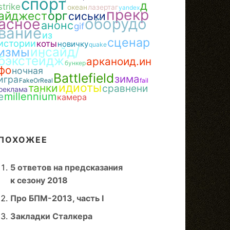
спорт
д
strike
океан
лазертаг
yandex
прекр
айджест
орг
сиськи
асное
оборудо
анонс
gif
вание
из
сценар
истории
коты
новичку
quake
инсайд/
измы
бэкстейдж
арканоид.ин
бункер
фо
ночная
Battlefield
зима
игра
FakeOrReal
fail
идиоты
танки
сравнени
реклама
е
millennium
камера
ПОХОЖЕЕ
5 ответов на предсказания
к сезону 2018
Про БПМ-2013, часть I
Закладки Сталкера