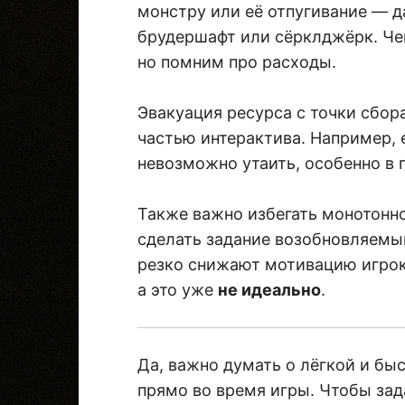
монстру или её отпугивание — да
брудершафт или сёрклджёрк. Чем
но помним про расходы.
Эвакуация ресурса с точки сбо
частью интерактива. Например, 
невозможно утаить, особенно в
Также важно избегать монотонно
сделать задание возобновляемы
резко снижают мотивацию игроко
а это уже
не идеально
.
Да, важно думать о лёгкой и бы
прямо во время игры. Чтобы зад