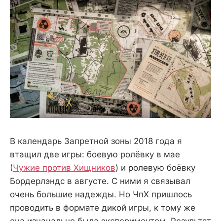
В календарь Запретной зоны 2018 года я
втащил две игры: боевую ролёвку в мае
(
Чужие против Хищников
) и ролевую боёвку
Бордерлэндс в августе. С ними я связывал
очень большие надежды. Но ЧпХ пришлось
проводить в формате дикой игры, к тому же
она изначально была экспериментом. Результат