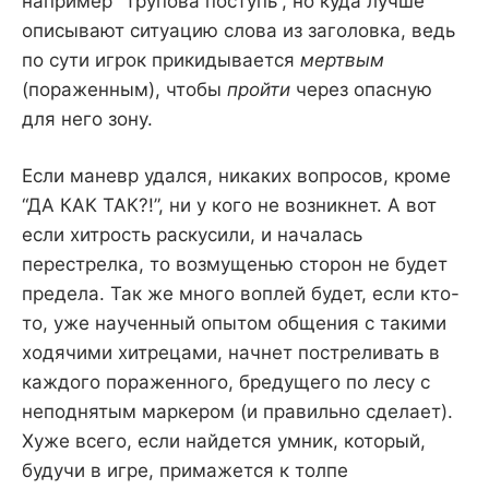
например “Трупова поступь”, но куда лучше
описывают ситуацию слова из заголовка, ведь
по сути игрок прикидывается
мертвым
(пораженным), чтобы
пройти
через опасную
для него зону.
Если маневр удался, никаких вопросов, кроме
“ДА КАК ТАК?!”, ни у кого не возникнет. А вот
если хитрость раскусили, и началась
перестрелка, то возмущенью сторон не будет
предела. Так же много воплей будет, если кто-
то, уже наученный опытом общения с такими
ходячими хитрецами, начнет постреливать в
каждого пораженного, бредущего по лесу с
неподнятым маркером (и правильно сделает).
Хуже всего, если найдется умник, который,
будучи в игре, примажется к толпе