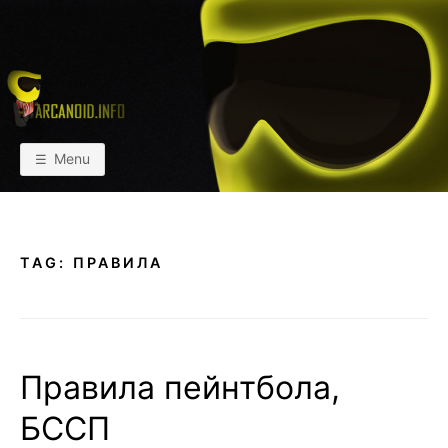
Skip
to
content
АРКАИНФО
Пейнтбол vs Paintball
Menu
TAG:
ПРАВИЛА
Правила пейнтбола,
БССП