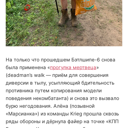
На только что прошедшем Бэтлшипе-6 снова
была применена «
прогулка мертвеца
»
(deadman’s walk — приём для совершения
диверсии в тылу, усыпляющий бдительность
противника путем копирования модели
поведения некомбатанта) и снова это вызвало
бурю негодования. Алёна (позывной
«Марсианка») из команды Krieg прошла сквозь
ряды обороны и дёрнула файер на точке «КПП