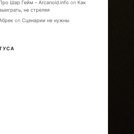
Про Шар Гейм – Arcanoid.info
on
Как
выиграть, не стреляя
Абрек
on
Сценарии не нужны
ТУСА