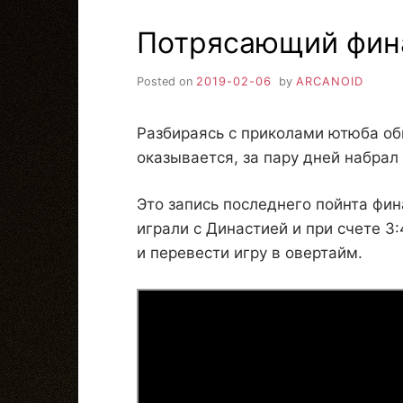
Потрясающий фина
Posted on
2019-02-06
by
ARCANOID
Разбираясь с приколами ютюба обн
оказывается, за пару дней набрал
Это запись последнего пойнта фин
играли с Династией и при счете 3:
и перевести игру в овертайм.