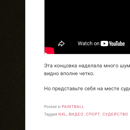
Эта концовка наделала много шума
видно вполне четко.
Но представьте себя на месте суде
Posted in
PAINTBALL
Tagged
NXL
,
ВИДЕО
,
СПОРТ
,
СУДЕЙСТВО