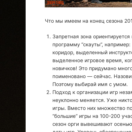
Что мы имеем на конец сезона 201
Запретная зона ориентируется 
программу “скауты”, например:
коридор, выделенный инструкт
выделенное игровое время, ког
новичков! Это придумано много
поименовано — сейчас. Назови
Поэтому выбирай имя с умом.
Подход к организации игр неза
неуклонно меняется. Уже никт
игры. Вместо них множество по
“большие” игры на 100-200 уча
сезон орги вывешивают осенью,
даты игр. Уровень обеспечения