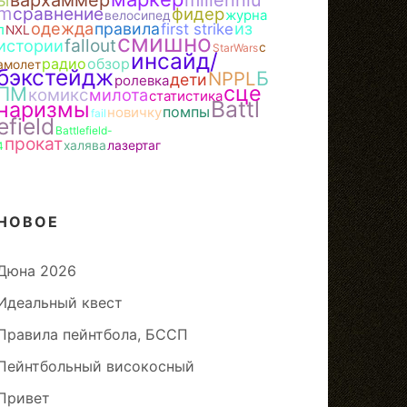
ы
вархаммер
millenniu
m
сравнение
фидер
журна
велосипед
одежда
из
правила
first strike
л
NXL
смишно
fallout
истории
с
StarWars
инсайд/
радио
обзор
амолет
бэкстейдж
Б
NPPL
дети
ролевка
сце
ПМ
комикс
милота
статистика
Battl
наризмы
помпы
новичку
fail
efield
Battlefield-
прокат
халява
лазертаг
4
НОВОЕ
Дюна 2026
Идеальный квест
Правила пейнтбола, БССП
Пейнтбольный високосный
Привет