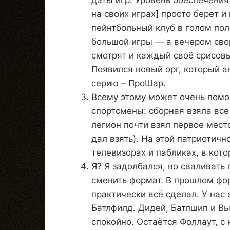
на своих играх] просто берет 
пейнтбольный клуб в голом по
большой игры — а вечером свор
смотрят и каждый своё срисовы
Появился новый орг, который 
серию – ПроШар.
Всему этому может очень помо
спортсмены: сборная взяла все
легион почти взял первое место
дал взять). На этой патриотичн
телевизорах и пабликах, в кото
Я? Я задолбался, но сваливать 
сменить формат. В прошлом фо
практически всё сделал. У нас
Батлфилд. Дидей, Батлшип и Вы
спокойно. Остаётся Фоллаут, с