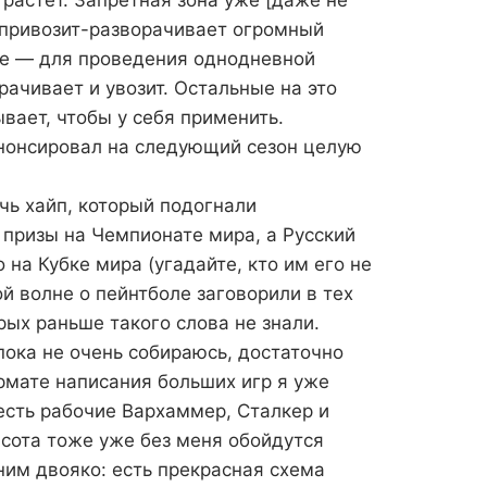
и привозит-разворачивает огромный
ле — для проведения однодневной
ачивает и увозит. Остальные на это
вает, чтобы у себя применить.
анонсировал на следующий сезон целую
чь хайп, который подогнали
 призы на Чемпионате мира, а Русский
 на Кубке мира (угадайте, кто им его не
ой волне о пейнтболе заговорили в тех
рых раньше такого слова не знали.
пока не очень собираюсь, достаточно
рмате написания больших игр я уже
 есть рабочие Вархаммер, Сталкер и
сота тоже уже без меня обойдутся
 ним двояко: есть прекрасная схема