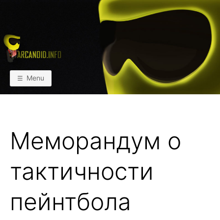
Skip
to
content
АРКАИНФО
Пейнтбол vs Paintball
Menu
Меморандум о
тактичности
пейнтбола