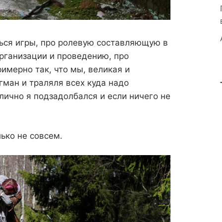
иться игры, про ролевую составляющую в
организации и проведению, про
римерно так, что мы, великая и
гман и траляля всех куда надо
 лично я подзадолбался и если ничего не
лько не совсем.