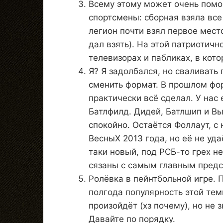
Всему этому может очень помо
спортсмены: сборная взяла все
легион почти взял первое место
дал взять). На этой патриотичн
телевизорах и пабликах, в кото
Я? Я задолбался, но сваливать 
сменить формат. В прошлом фо
практически всё сделал. У нас
Батлфилд. Дидей, Батлшип и Вы
спокойно. Остаётся Фоллаут, с
ВесныХ 2013 года, но её не уда
таки новый, под РСБ-то грех не
сязаны с самым главным пред
Ролёвка в пейнтбольной игре. 
полгода популярность этой темы
произойдёт (хз почему), но не 
Давайте по порядку.