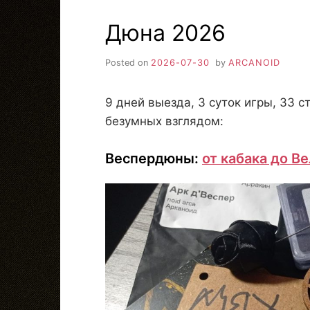
Дюна 2026
Posted on
2026-07-30
by
ARCANOID
9 дней выезда, 3 суток игры, 33 
безумных взглядом:
Веспердюны:
от кабака до В