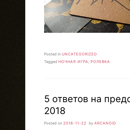
Posted in
UNCATEGORIZED
Tagged
НОЧНАЯ ИГРА
,
РОЛЕВКА
5 ответов на пред
2018
Posted on
2018-11-22
by
ARCANOID