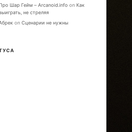
Про Шар Гейм – Arcanoid.info
on
Как
выиграть, не стреляя
Абрек
on
Сценарии не нужны
ТУСА