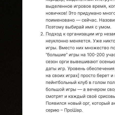
выделенное игровое время, ког
новичков! Это придумано много
поименовано — сейчас. Назови
Поэтому выбирай имя с умом.
Подход к организации игр неза
неуклонно меняется. Уже никт
игры. Вместо них множество по
“большие” игры на 100-200 уча
сезон орги вывешивают осенью,
даты игр. Уровень обеспечения
на своих играх] просто берет 
пейнтбольный клуб в голом по
большой игры — а вечером свор
смотрят и каждый своё срисовы
Появился новый орг, который 
серию – ПроШар.