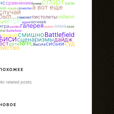
спорт
нс
сравнение
battle
бункер
а вот еще
field-x
quake
timekiller
случай
был...
пистолеты
millenn
самолет
PSP
ium
ночная
идея
галерея
зима
игра
океан
лазе
yandex
ртаг
Battlefield-
смишно
Battlefield
прокат
4
БИСИ
сценаризмы
дайдж
суд
ест
сиськи
NPPL
дети
Высота
ейство
ПОХОЖЕЕ
No related posts.
НОВОЕ