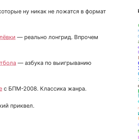
которые ну никак не ложатся в формат
олёвки
— реально лонгрид. Впрочем
нтбола
— азбука по выигрыванию
е
с БПМ-2008. Классика жанра.
кий приквел.
f