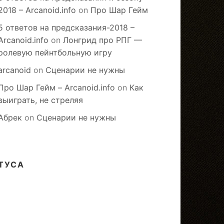
2018 – Arcanoid.info
on
Про Шар Гейм
5 ответов на предсказания-2018 –
Arcanoid.info
on
Лонгрид про РПГ —
ролевую пейнтбольную игру
arcanoid
on
Сценарии не нужны
Про Шар Гейм – Arcanoid.info
on
Как
выиграть, не стреляя
Абрек
on
Сценарии не нужны
ТУСА