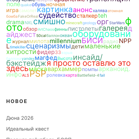
поле
ночная
обувь
quake
картинка
анонс
игра
самолет
халява
атомная
судейство
teh
сталкер
бомба
FakeOrReal
ф
смишно
орг
drama
NXL
minecraft
geology
StarWars
ото
галерея
д
пистолеты
обзор
финны
ArtChaos
оборудовани
айджест
океан
50cal
баллон
е
БИСИ
NPP
millennium
милота
радио
журнал
сценаризмы
маленькие
L
дети
timekiller
хитрости
фидер
ЗЗ
взрыв
инсайд/
магфед
Высота
баллона
yandex
я просто оставлю это
бэкстейдж
здесь
арканоид.
маска
вархаммер
помпы
PSP
инфо
ролевка
карта
ALS
Battlefield-4
fail
НОВОЕ
Дюна 2026
Идеальный квест