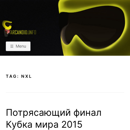
Skip
to
content
АРКАИНФО
Пейнтбол vs Paintball
Menu
TAG:
NXL
Потрясающий финал
Кубка мира 2015