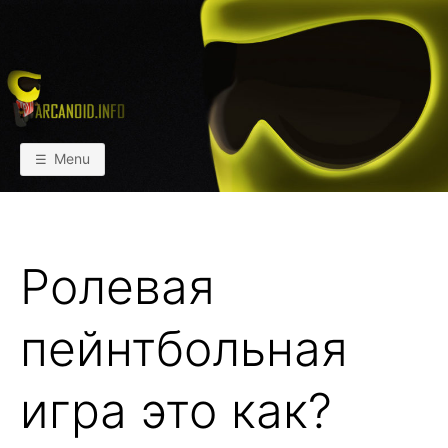
Skip
to
content
АРКАИНФО
Пейнтбол vs Paintball
Menu
Ролевая
пейнтбольная
игра это как?