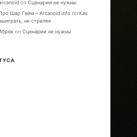
arcanoid
on
Сценарии не нужны
Про Шар Гейм – Arcanoid.info
on
Как
выиграть, не стреляя
Абрек
on
Сценарии не нужны
ТУСА