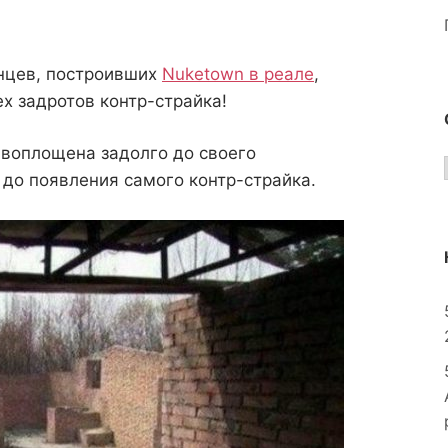
нцев, построивших
Nuketown в реале
,
х задротов контр-страйка!
 воплощена задолго до своего
до появления самого контр-страйка.