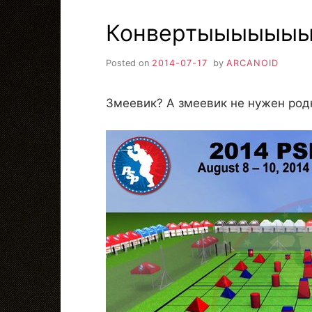
Конвертыыыыыы
Posted on
2014-07-17
by
ARCANOID
Змеевик? А змеевик не нужен родн