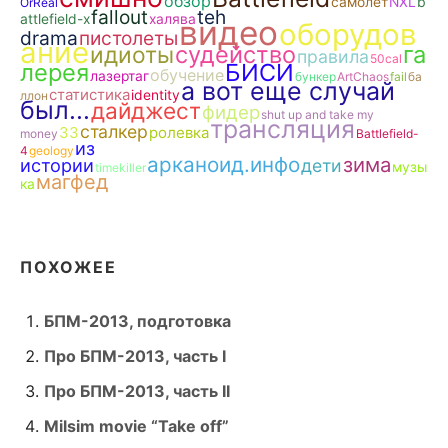
обзор
самолет
NXL
b
OrReal
fallout
teh
attlefield-x
халява
видео
оборудов
drama
пистолеты
ание
судейство
га
идиоты
правила
50cal
лерея
БИСИ
обучение
лазертаг
бункер
ArtChaos
fail
ба
а вот еще случай
статистика
identity
ллон
был...
дайджест
фидер
shut up and take my
трансляция
сталкер
ЗЗ
ролевка
money
Battlefield-
из
4
geology
арканоид.инфо
зима
истории
дети
музы
timekiller
магфед
ка
ПОХОЖЕЕ
БПМ-2013, подготовка
Про БПМ-2013, часть I
Про БПМ-2013, часть II
Milsim movie “Take off”