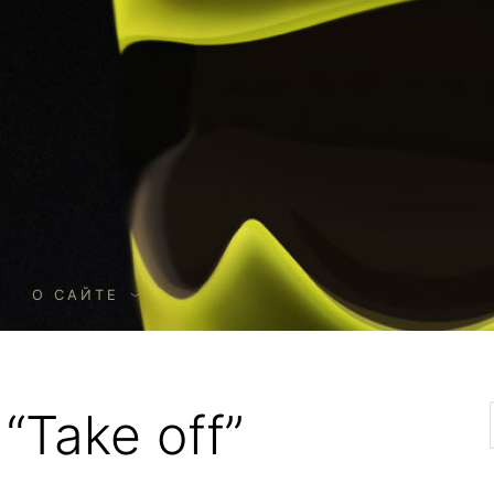
О
О САЙТЕ
“Take off”