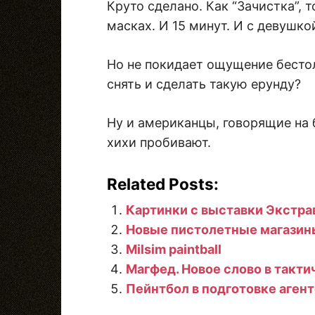
Круто сделано. Как “Зачистка”, 
масках. И 15 минут. И с девушко
Но не покидает ощущение бесто
снять и сделать такую ерунду?
Ну и американцы, говорящие на 
хихи пробивают.
Related Posts:
Картинки с выставки Экстра
Новые пистолетные магазин
Milsim paintball
Магфед. Новое слово в такт
Пейнтбол в подготовке аген