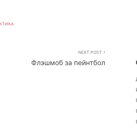
КТИКА
NEXT POST
т
Флэшмоб за пейнтбол