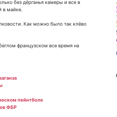
только без дёрганья камеры и все в
й в майке.
лковости. Как можно было так клёво
беглом французском все время на
ваганза
ы
ическом пейнтболе
тов ФБР