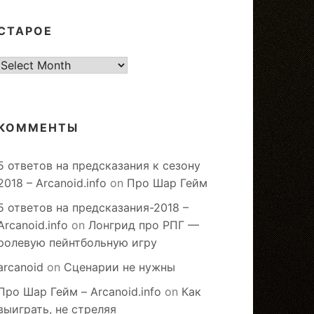
СТАРОЕ
старое
КОММЕНТЫ
5 ответов на предсказания к сезону
2018 – Arcanoid.info
on
Про Шар Гейм
5 ответов на предсказания-2018 –
Arcanoid.info
on
Лонгрид про РПГ —
ролевую пейнтбольную игру
arcanoid
on
Сценарии не нужны
Про Шар Гейм – Arcanoid.info
on
Как
выиграть, не стреляя