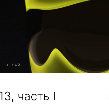
О
О САЙТЕ
3, часть I