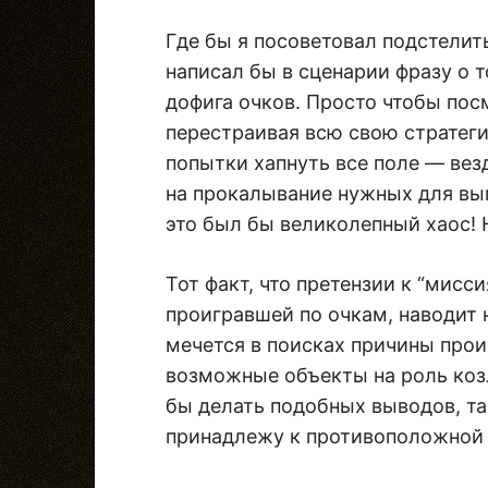
Где бы я посоветовал подстелит
написал бы в сценарии фразу о т
дофига очков. Просто чтобы пос
перестраивая всю свою стратеги
попытки хапнуть все поле — вез
на прокалывание нужных для вып
это был бы великолепный хаос! 
Тот факт, что претензии к “мис
проигравшей по очкам, наводит н
мечется в поисках причины про
возможные объекты на роль козл
бы делать подобных выводов, та
принадлежу к противоположной 