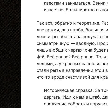
квестами заниматься. Веник ж
известно, большинство выпол
Так вот, обратно к теоретике. 
две армии, два штаба, большая и
день игры оба штаба получают 
симметричную — вводную. Про э
лишь в общих чертах: она будет 
Ф-6. Всё ровно? Всё ровно. То, 
делами, а у красных нашлось по
стали рыть в направлении этой 
что-то вроде счастливой для кр
Историческая справка: За тр
дергать. Иди к нам в штаб, да
ополчение собрать и порулит