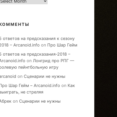
старое
КОММЕНТЫ
5 ответов на предсказания к сезону
2018 – Arcanoid.info
on
Про Шар Гейм
5 ответов на предсказания-2018 –
Arcanoid.info
on
Лонгрид про РПГ —
ролевую пейнтбольную игру
arcanoid
on
Сценарии не нужны
Про Шар Гейм – Arcanoid.info
on
Как
выиграть, не стреляя
Абрек
on
Сценарии не нужны