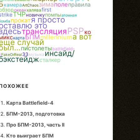
Б
зима
поле
правила
камера
ArtChaos
обзор
first
океан
халява
ТЧР
strike
помпы
новичку
атомная
я просто
прокат
бомба
оставлю это
PSP
здесь
трансляция
ко
а вот
БПМ
millennium
микс
карта
еще случай
был...
пистолеты
battlefield-
инсайд/
ЗЗ
x
музыка
FakeOrReal
бэкстейдж
сталкер
ПОХОЖЕЕ
Карта Battlefield-4
БПМ-2013, подготовка
Про БПМ-2013, часть II
Кто выиграет БПМ