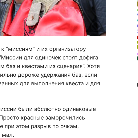
 к “миссиям” и их организатору
 “Миссии для одиночек стоят дофига
 баз и квестами из сценария”. Хотя
сильно дороже удержания баз, если
ванных для выполнения квеста и для
 миссии были абслютно одинаковые
 Просто красные заморочились
е при этом разрыв по очкам,
 мал.