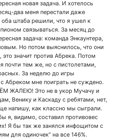
ересная новая задача. И хотелось
есяц-два меня перестали даже
 оба штаба решили, что я ушел к
шпионом связываться. За месяц до
ересная задача: команда Энкаунтера,
новым. Но потом выяснилось, что они
 это значит против Абрека. Потом
 почти тем же, но с пистолетами,
красных. За неделю до игры
 с Абреком мне поиграть не суждено.
ЁМ ЖАЛЕЮ! Это не в укор Мучачу и
ам, Венику и Каскаду с ребятами, нет,
ще напишу, как классно мы сыграли.
бы я, видимо, составил противовес
их! Я бы так же занялся инфощитом с
иям для одиночек” на все 146%.