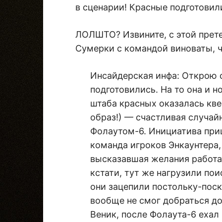
в сценарии! Красные подготовили
ЛОЛШТО? Извините, с этой прете
Сумерки с командой виноваты, ч
Инсайдерская инфа: Открою с
подготовились. На то она и н
штаба красных оказалась кве
образ!) — счастливая случай
Фолаутом-6. Инициатива приш
команда игроков Энкаунтера,
высказавшая желания работат
кстати, тут же нагрузили пои
они зацепили постольку-поско
вообще не смог добраться до
Веник, после Фолаута-6 еха