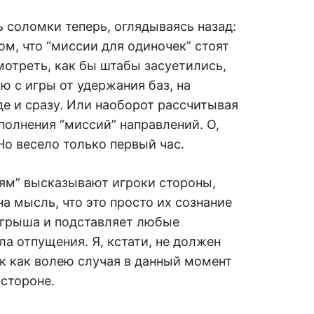
ь соломки теперь, оглядываясь назад:
ом, что “миссии для одиночек” стоят
мотреть, как бы штабы засуетились,
ю с игры от удержания баз, на
де и сразу. Или наоборот рассчитывая
олнения “миссий” направлений. О,
Но весело только первый час.
сиям” высказывают игроки стороны,
а мысль, что это просто их сознание
игрыша и подставляет любые
а отпущения. Я, кстати, не должен
к как волею случая в данный момент
стороне.