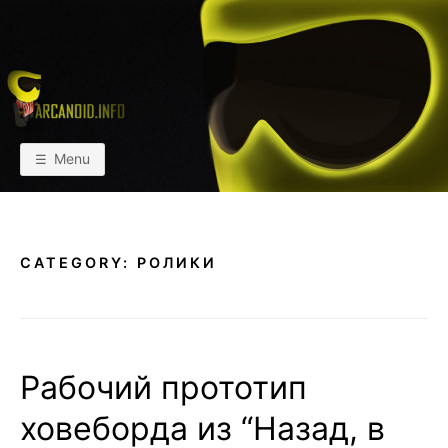
Skip
to
content
АРКАИНФО
Пейнтбол vs Paintball
Menu
CATEGORY:
РОЛИКИ
Рабочий прототип
ховеборда из “Назад, в