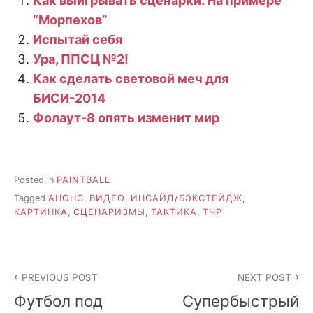
Как выигрывать сценарки. На примере
“Морпехов”
Испытай себя
Ура, ППСЦ №2!
Как сделать световой меч для
БИСИ-2014
Фолаут-8 опять изменит мир
Posted in
PAINTBALL
Tagged
АНОНС
,
ВИДЕО
,
ИНСАЙД/БЭКСТЕЙДЖ
,
КАРТИНКА
,
СЦЕНАРИЗМЫ
,
ТАКТИКА
,
ТЧР
Post
PREVIOUS POST
NEXT POST
navigation
Футбол под
Супербыстрый