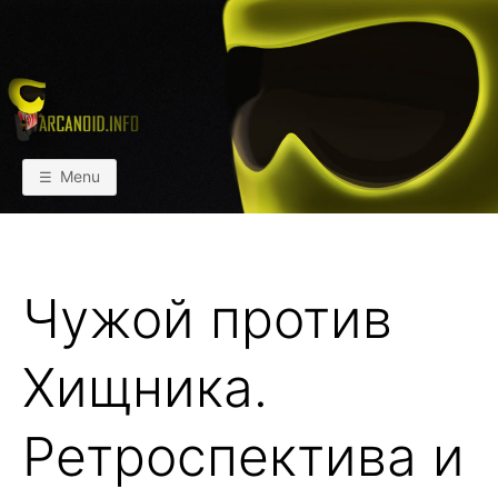
Skip
to
content
АРКАИНФО
Пейнтбол vs Paintball
Menu
Чужой против
Хищника.
Ретроспектива и