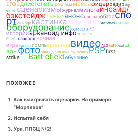
агфед
пистолеты
маска
фидер
радио
реклама
tim
инсайд/
сценаризмы
милота
журнал
ekiller
спо
бэкстейдж
анонс
танки
обзор
прошар
рт
смишно
картинка
халява
geology
StarWars
оборудование
из
камера
арканоид.инфо
истории
атомная
ночная
лазертаг
бомба
видео
ш
игра
правила
помпы
yandex
ALS
fail
50cal
фото
PSP
ары
first
shut up and take my money
Battlefield
РЛ
strike
обучение
ПОХОЖЕЕ
Как выигрывать сценарки. На примере
“Морпехов”
Испытай себя
Ура, ППСЦ №2!