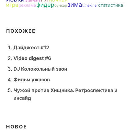
StarWars
зима
фидер
игра
статистика
реклама
бункер
timekiller
ПОХОЖЕЕ
Дайджест #12
Video digest #6
DJ Колокольный звон
Фильм ужасов
Чужой против Хищника. Ретроспектива и
инсайд
НОВОЕ