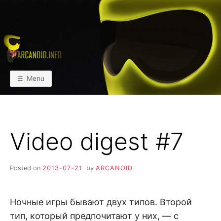
Skip
to
content
АРКАИНФО
Пейнтбол vs Paintball
Menu
Video digest #7
Posted on
2013-07-21
by
ARCANOID
Ночные игры бывают двух типов. Второй
тип, который предпочитают у них, — с