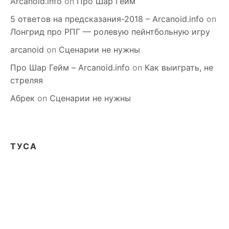
Arcanoid.info
on
Про Шар Гейм
5 ответов на предсказания-2018 – Arcanoid.info
on
Лонгрид про РПГ — ролевую пейнтбольную игру
arcanoid
on
Сценарии не нужны
Про Шар Гейм – Arcanoid.info
on
Как выиграть, не
стреляя
Абрек
on
Сценарии не нужны
ТУСА