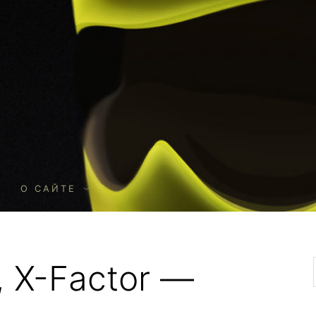
О
О САЙТЕ
, X-Factor —