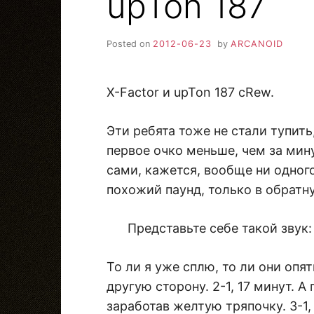
upTon 187
Posted on
2012-06-23
by
ARCANOID
X-Factor и upTon 187 cRew.
Эти ребята тоже не стали тупит
первое очко меньше, чем за мину
сами, кажется, вообще ни одного 
похожий паунд, только в обратную
Представьте себе такой звук: 
То ли я уже сплю, то ли они опя
другую сторону. 2-1, 17 минут. А
заработав желтую тряпочку. 3-1, 