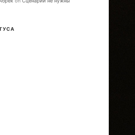
Абрек
on
Сценарии не нужны
ТУСА