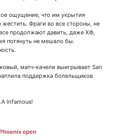
кое ощущение, что им укрытия
 жестить. Фраги во все стороны, не
 все продолжают давить, даже ХФ,
мя потянуть не мешало бы.
ность.
лковый, матч-качели выигрывает San
впечатлила поддержка болельщиков
LA Infamous!
Phoenix open