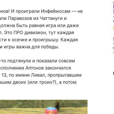
енов! И проиграли Инфеймосам — не
ли Паравозов из Чаттануги и
должна быть равная игра или даже
л. Это ПРО дивизион, тут каждая
сти к осечке и проигрышу. Каждая
и игры важна для победы.
е-то подтянули и показали совсем
исполнении Аптонов закончился
13, по имени Ливал, пропрыгавшим
вшим двоих (или троих?), а потом