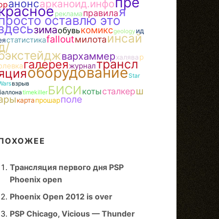
пре
анонс
арканоид.инфо
ор
красное
я
правила
реклама
просто оставлю это
здесь
зима
комикс
обувь
ид
geology
инсай
fallout
милота
статистика
ея
д/
бэкстейдж
вархаммер
р
халява
трансл
галерея
олевка
журнал
оборудование
яция
Star
Wars
взрыв
БИСИ
ш
сталкер
коты
баллона
timekiller
ары
поле
карта
прошар
ПОХОЖЕЕ
Трансляция первого дня PSP
Phoenix open
Phoenix Open 2012 is over
PSP Chicago, Vicious — Thunder