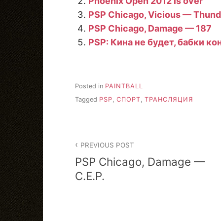
Phoenix Open 2012 is over
PSP Chicago, Vicious — Thund
PSP Chicago, Damage — 187
PSP: Кина не будет, бабки к
Posted in
PAINTBALL
Tagged
PSP
,
СПОРТ
,
ТРАНСЛЯЦИЯ
Post
PREVIOUS POST
navigation
PSP Chicago, Damage —
C.E.P.