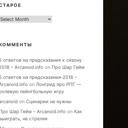
СТАРОЕ
старое
КОММЕНТЫ
5 ответов на предсказания к сезону
2018 – Arcanoid.info
on
Про Шар Гейм
5 ответов на предсказания-2018 –
Arcanoid.info
on
Лонгрид про РПГ —
ролевую пейнтбольную игру
arcanoid
on
Сценарии не нужны
Про Шар Гейм – Arcanoid.info
on
Как
выиграть, не стреляя