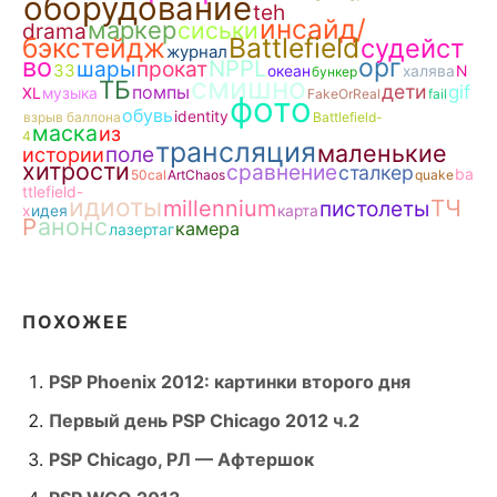
оборудование
teh
инсайд/
маркер
сиськи
drama
бэкстейдж
Battlefield
судейст
журнал
во
орг
NPPL
шары
прокат
ЗЗ
океан
халява
N
бункер
смишно
ТБ
дети
помпы
gif
XL
музыка
FakeOrReal
fail
фото
обувь
identity
взрыв баллона
Battlefield-
маска
из
4
трансляция
маленькие
поле
истории
хитрости
сравнение
сталкер
ba
50cal
ArtChaos
quake
ttlefield-
идиоты
ТЧ
millennium
пистолеты
x
идея
карта
анонс
Р
камера
лазертаг
ПОХОЖЕЕ
PSP Phoenix 2012: картинки второго дня
Первый день PSP Chicago 2012 ч.2
PSP Chicago, РЛ — Афтершок