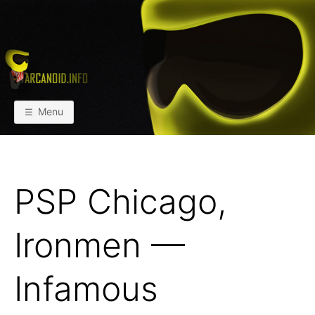
Skip
to
content
АРКАИНФО
Пейнтбол vs Paintball
Menu
PSP Chicago,
Ironmen —
Infamous