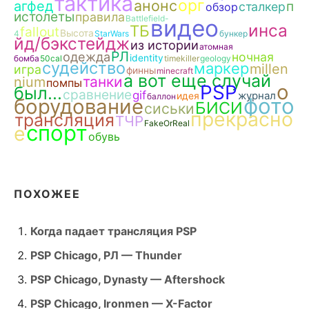
тактика
орг
анонс
агфед
п
сталкер
обзор
истолеты
правила
Battlefield-
видео
инса
ТБ
fallout
Высота
4
StarWars
бункер
йд/бэкстейдж
из истории
атомная
РЛ
одежда
ночная
identity
бомба
50cal
timekiller
geology
судейство
маркер
millen
игра
финны
minecraft
а вот еще случай
танки
nium
помпы
о
PSP
был...
сравнение
gif
журнал
идея
баллон
фото
борудование
БИСИ
сиськи
прекрасно
трансляция
ТЧР
FakeOrReal
спорт
е
обувь
ПОХОЖЕЕ
Когда падает трансляция PSP
PSP Chicago, РЛ — Thunder
PSP Chicago, Dynasty — Aftershock
PSP Chicago, Ironmen — X-Factor