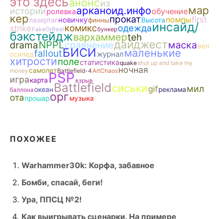
это здесь
анонс
из
мар
арканоид.инфо
истории
обучение
ролевка
кер
прокат
помпы
first
новичку
лазертаг
финны
Высота
инсайд/
комикс
одежда
strike
FakeOrReal
бункер
бэкстейдж
вархаммер
teh
дайджест
NPPL
drama
сравнение
маска
вел
БИСИ
маленькие
fallout
журнал
осипед
хитрости
поле
статистика
quake
shut up and take my
ночная
самолет
money
Battlefield-4
ArtChaos
PSP
игра
карта
взрыв
Battlefield
сиськи
мил
gif
океан
реклама
баллона
орг
ота
прошар
музыка
ПОХОЖЕЕ
Warhammer30k: Корфа, забавное
Бомби, спасай, беги!
Ура, ППСЦ №2!
Как выигрывать сценарки. На примере