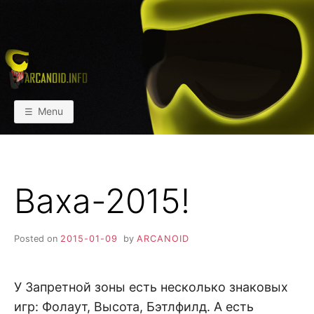
Skip
to
content
АРКАИНФО
Пейнтбол vs Paintball
Menu
Ваха-2015!
Posted on
2015-01-09
by
ARCANOID
У Запретной зоны есть несколько знаковых
игр: Фолаут, Высота, Бэтлфилд. А есть