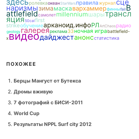
здесь
сце
правила
ролевка
журнал
океан
StarWars
B
наризмы
зима
маска
вархаммер
финны
fail
attlefield
трансл
millennium
шары
самолет
яция
first
50cal
арканоид.инфо
РЛ
strike
обучение
радио
ArtChaos
галерея
ночная игра
ЗЗ
реклама
battlefield-
geology
видео
дайджест
анонс
статистика
x
ПОХОЖЕЕ
Берцы Мангуст от Бутекса
Дромы вживую
7 фотографий с БИСИ-2011
World Cup
Результаты NPPL Surf city 2012