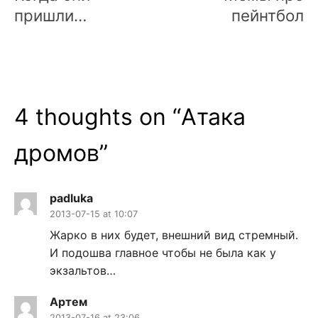
пришли…
пейнтбол
4 thoughts on “
Атака
дромов
”
padluka
2013-07-15 at 10:07
Жарко в них будет, внешний вид стремный.
И подошва главное чтобы не была как у
экзальтов…
Артем
2013-07-16 at 23:06