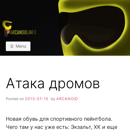
Skip
to
content
АРКАИНФО
Пейнтбол vs Paintball
Menu
Атака дромов
Posted on
2013-07-15
by
ARCANOID
Новая обувь для спортивного пейнтбола.
Чего там у нас уже есть: Экзальт, ХК и еще