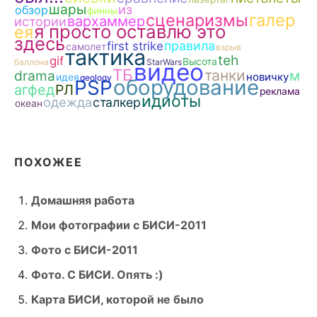
шары
из
обзор
финны
сценаризмы
галер
вархаммер
истории
я просто оставлю это
ея
здесь
правила
first strike
самолет
взрыв
тактика
teh
gif
Высота
баллона
StarWars
видео
ТБ
танки
drama
м
новичку
идея
geology
оборудование
PSP
агфед
РЛ
реклама
идиоты
одежда
сталкер
океан
ПОХОЖЕЕ
Домашняя работа
Мои фотографии с БИСИ-2011
Фото с БИСИ-2011
Фото. С БИСИ. Опять :)
Карта БИСИ, которой не было