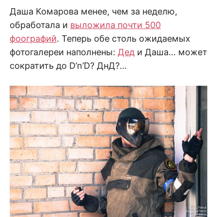
Даша Комарова менее, чем за неделю,
обработала и
выложила почти 500
фоографий
. Теперь обе столь ожидаемых
фотогалереи наполнены:
Дед
и Даша… может
сократить до D’n’D? ДнД?…