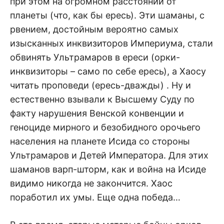
при этом на огромном расстоянии от
планеты (что, как бы ересь). Эти шаманы, с
рвением, достойным вероятно самых
изысканных инквизиторов Империума, стали
обвинять Ультрамаров в ереси (орки-
инквизиторы – само по себе ересь), а Хаосу
читать проповеди (ересь-дважды) . Ну и
естественно взывали к Высшему Суду по
факту нарушения Венской конвенции и
геноциде мирного и безобидного орочьего
населения на планете Исида со стороны
Ультрамаров и Детей Императора. Для этих
шаманов варп-шторм, как и война на Исиде
видимо никогда не закончится. Хаос
поработил их умы. Еще одна победа…