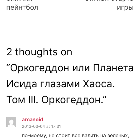
пейнтбол
игры
2 thoughts on
“
Оркогеддон или Планета
Исида глазами Хаоса.
Том III. Оркогеддон.
”
arcanoid
2013-03-04 at 17:31
по-моему, не стоит все валить на зеленых,