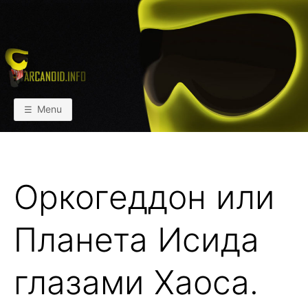
Skip
to
content
АРКАИНФО
Пейнтбол vs Paintball
Menu
Оркогеддон или
Планета Исида
глазами Хаоса.