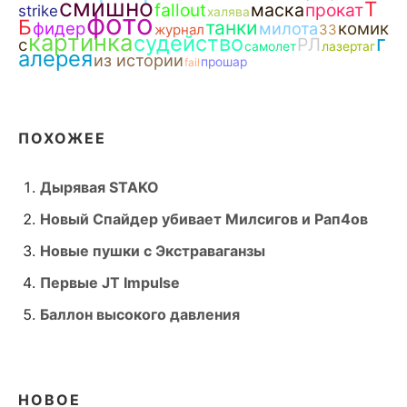
смишно
Т
fallout
маска
прокат
strike
халява
фото
Б
танки
фидер
милота
комик
журнал
ЗЗ
картинка
судейство
г
РЛ
с
самолет
лазертаг
алерея
из истории
прошар
fail
ПОХОЖЕЕ
Дырявая STAKO
Новый Спайдер убивает Милсигов и Рап4ов
Новые пушки с Экстраваганзы
Первые JT Impulse
Баллон высокого давления
НОВОЕ