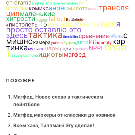
eh drama
из
shut up and take my money
трансля
анонс
истории
комикс
милота
quake
ция
маленькие
хитрости
fallout
баллон
Battlefield-
я
инсайд/бэкстейдж
ТБ
пистолеты
4
просто оставлю это
тактика
с
здесь
сравнение
обувь
timekiller
мишно
кар
РЛ
дети
камера
identity
yandex
бункер
спор
тинка
NPPL
шары
радио
музыка
geology
т
идиоты
магфед
взрыв баллона
ПОХОЖЕЕ
Магфед. Новое слово в тактическом
пейнтболе
Магфед маркеры от классики до новинок
Всем хана, Типпманн Эгу сделал!