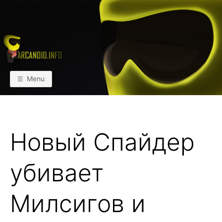
Skip
to
content
АРКАИНФО
Пейнтбол vs Paintball
Menu
Новый Спайдер
убивает
Милсигов и