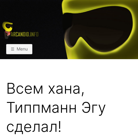
Skip
to
content
АРКАИНФО
Пейнтбол vs Paintball
Menu
Всем хана,
Типпманн Эгу
сделал!