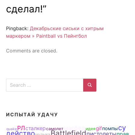
сделал!
”
Pingback:
Декабрьские сиськи с хитрым
маркером » Paintball vs Пейнтбол
Comments are closed.
Search
for:
Search
ИСПЫТАЙ УДАЧУ
су
РЛ
магфед
сталкер
gif
помпы
самолет
идея
quake
Battlefield
действо
пистолеты
прав
музыка