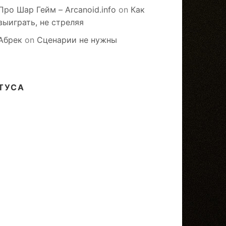
Про Шар Гейм – Arcanoid.info
on
Как
выиграть, не стреляя
Абрек
on
Сценарии не нужны
ТУСА