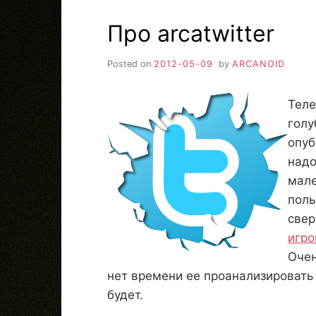
Про arcatwitter
Posted on
2012-05-09
by
ARCANOID
Теле
голу
опуб
надо
мале
поль
све
игро
Очен
нет времени ее проанализировать 
будет.