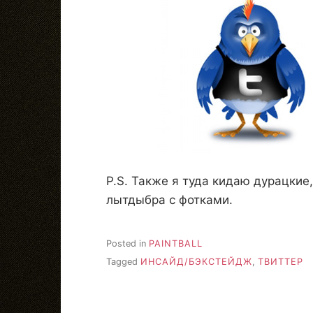
P.S. Также я туда кидаю дурацкие
лытдыбра с фотками.
Posted in
PAINTBALL
Tagged
ИНСАЙД/БЭКСТЕЙДЖ
,
ТВИТТЕР