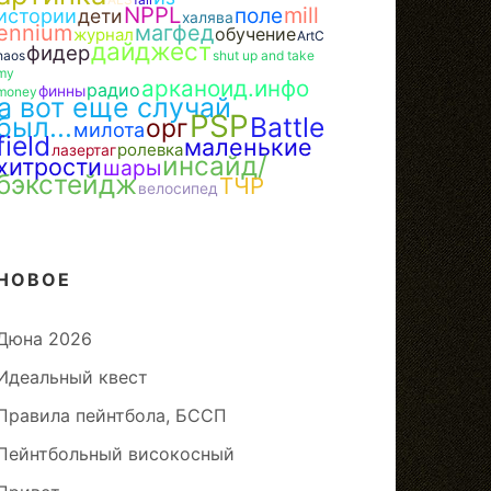
NPPL
поле
mill
истории
дети
халява
ennium
магфед
обучение
журнал
ArtC
дайджест
фидер
haos
shut up and take
my
арканоид.инфо
радио
финны
money
а вот еще случай
PSP
был...
Battle
орг
милота
field
маленькие
ролевка
лазертаг
инсайд/
хитрости
шары
бэкстейдж
ТЧР
велосипед
НОВОЕ
Дюна 2026
Идеальный квест
Правила пейнтбола, БССП
Пейнтбольный високосный