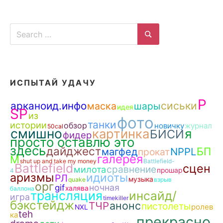
Search
for:
Search
ИСПЫТАЙ УДАЧУ
P
сиськи
арканоид.инфо
маска
шары
идея
SP
из
фото
танки
истории
обзор
новичку
журнал
50cal
смишно
картинка
я
БИСИ
фидер
просто оставлю это
здесь
дайджест
БП
NPPL
магфед
прокат
галерея
М
shut up and take my money
Battlefield-
Battlefield
сцен
сравнение
милота
прошар
4
аризмы
идиоты
РЛ
музыка
quake
взрыв
орг
ночная
gif
халява
баллона
трансляция
инсайд/
игра
timekiller
бэкстейдж
анонс
ТЧР
пистолеты
ролев
NXL
teh
ка
прекрасно