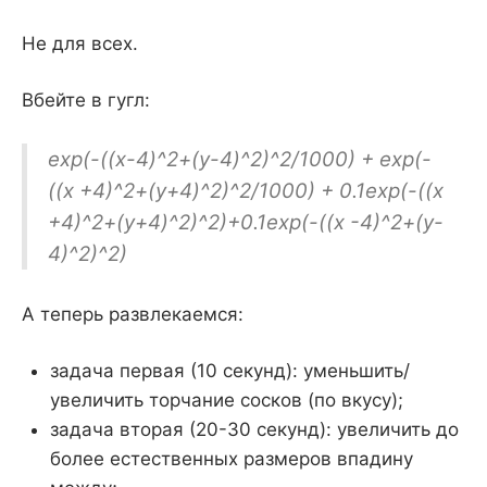
Не для всех.
Вбейте в гугл:
exp(-((x-4)^2+(y-4)^2)^2/1000) + exp(-
((x +4)^2+(y+4)^2)^2/1000) + 0.1exp(-((x
+4)^2+(y+4)^2)^2)+0.1exp(-((x -4)^2+(y-
4)^2)^2)
А теперь развлекаемся:
задача первая (10 секунд): уменьшить/
увеличить торчание сосков (по вкусу);
задача вторая (20-30 секунд): увеличить до
более естественных размеров впадину