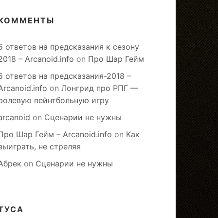
КОММЕНТЫ
5 ответов на предсказания к сезону
2018 – Arcanoid.info
on
Про Шар Гейм
5 ответов на предсказания-2018 –
Arcanoid.info
on
Лонгрид про РПГ —
ролевую пейнтбольную игру
arcanoid
on
Сценарии не нужны
Про Шар Гейм – Arcanoid.info
on
Как
выиграть, не стреляя
Абрек
on
Сценарии не нужны
ТУСА