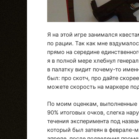
Я на этой игре занимался квеста
по рации. Так как мне вздумало
прямо на середине единственног
я в полной мере хлебнул генера
в палатку видит почему-то именн
был: про скотч, про дайте скоре
можете скорость на маркере по
По моим оценкам, выполненные 
90% итоговых очков, слегка нар
течения эксперимента под назван
который был затеян в феврале-м
апреле, после подведения проме