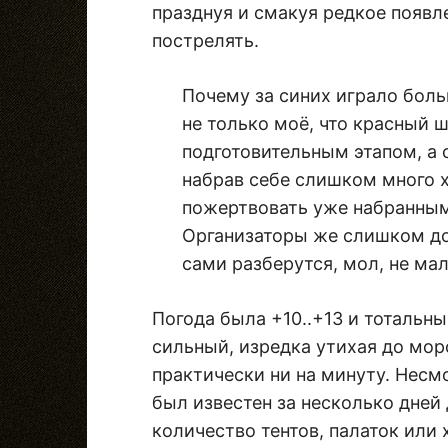
празднуя и смакуя редкое появл
пострелять.
Почему за синих играло боль
не только моё, что красный 
подготовительным этапом, а 
набрав себе слишком много х
пожертвовать уже набранным
Организаторы же слишком до
сами разберутся, мол, не ма
Погода была +10..+13 и тотальн
сильный, изредка утихая до мор
практически ни на минуту. Несмо
был известен за несколько дней
количество тентов, палаток или 