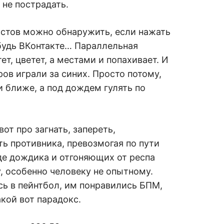
не пострадать.
остов можно обнаружить, если нажать
будь ВКонтакте… Параллельная
ет, цветет, а местами и попахивает. И
в играли за синих. Просто потому,
и ближе, а под дождем гулять по
от про загнать, запереть,
ть противника, превозмогая по пути
де дождика и отгоняющих от респа
у, особенно человеку не опытному.
ь в пейнтбол, им понравились БПМ,
кой вот парадокс.