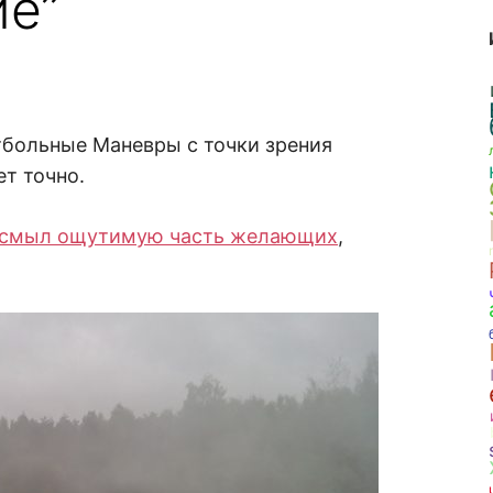
ие”
больные Маневры с точки зрения
ет точно.
 смыл ощутимую часть желающих
,
.