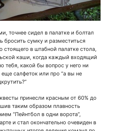
ми, точнее сидел в палатке и болтал
сь бросить сумку и разместиться
о стоящего в штабной палатке стола,
льской каши, когда каждый входящий
о тебя, какой бы вопрос у него ни
е еще салфеток или про “а вы не
дкрутить?”
квесты принесли красным от 60% до
ушив таким образом плавность
ием “Пейнтбол в одни ворота”,
арте и стал окончательно очевиден в
жуточных итогов деления команд по