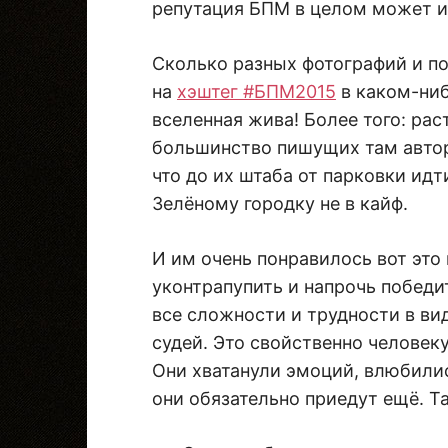
репутация БПМ в целом может и 
Сколько разных фотографий и п
на
хэштег #БПМ2015
в каком-ни
вселенная жива! Более того: раст
большинство пишущих там авторо
что до их штаба от парковки идт
Зелёному городку не в кайф.
И им очень понравилось вот это в
уконтрапупить и напрочь победи
все сложности и трудности в ви
судей. Это свойственно человек
Они хватанули эмоций, влюбилис
они обязательно приедут ещё. Та