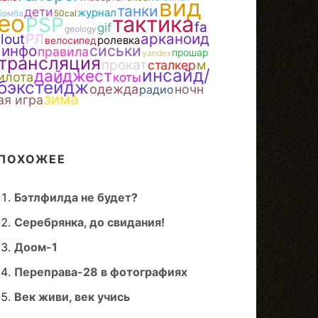
вид
танки
дети
журнал
бомба
50cal
ео
тактика
PSP
fa
gif
geology
арканоид
llout
РЛ
ролевка
велосипед
сиськи
.инфо
правила
прошар
yandex
трансляция
прокат
м
сталкер
инсайд/
дайджест
илота
коты
бэкстейдж
одежда
ночн
радио
зима
ая игра
ПОХОЖЕЕ
Бэтлфилда не будет?
Серебрянка, до свидания!
Доом-1
Переправа-28 в фотографиях
Век живи, век учись