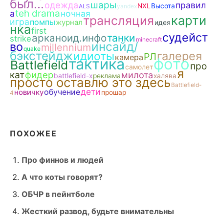
был...
шары
одежда
правил
NXL
Высота
ALS
yandex
teh drama
а
ночная
карти
трансляция
игра
помпы
журнал
идея
нка
first
судейст
арканоид.инфо
танки
strike
minecraft
инсайд/
во
millennium
quake
бэкстейдж
галерея
идиоты
РЛ
камера
тактика
фото
Battlefield
про
самолет
я
кат
фидер
милота
battlefield-x
реклама
халява
просто оставлю это здесь
Battlefield-
дети
обучение
новичку
прошар
4
ПОХОЖЕЕ
Про финнов и людей
А что коты говорят?
ОБЧР в пейнтболе
Жесткий развод, будьте внимательны