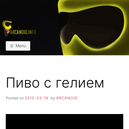
Skip
to
content
АРКАИНФО
Пейнтбол vs Paintball
Menu
Пиво с гелием
Posted on
2015-03-19
by
ARCANOID