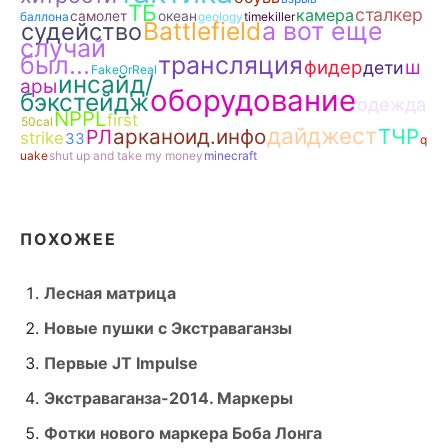
ТБ
сталкер
камера
самолет
океан
баллона
geology
timekiller
Battlefield
а вот еще
судейство
случай
был...
трансляция
ш
фидер
дети
FakeOrReal
инсайд/
ары
оборудование
бэкстейдж
одежда
NPPL
first
50cal
дайджест
арканоид.инфо
ТЧР
РЛ
strike
ЗЗ
q
uake
shut up and take my money
minecraft
ПОХОЖЕЕ
Лесная матрица
Новые пушки с Экстраваганзы
Первые JT Impulse
Экстраваганза-2014. Маркеры
Фотки нового маркера Боба Лонга