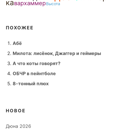
ка
вархаммер
Высота
ПОХОЖЕЕ
Абё
Милота: лисёнок, Джаггер и геймеры
А что коты говорят?
ОБЧР в пейнтболе
8-тонный плюх
НОВОЕ
Дюна 2026