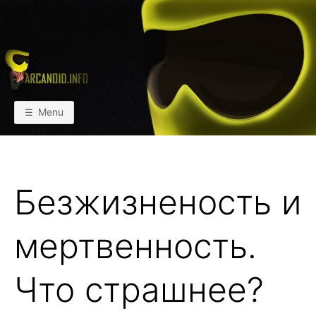
Skip
to
content
АРКАИНФО
Пейнтбол vs Paintball
Menu
Безжизненость и
мертвенность.
Что страшнее?