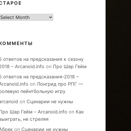
СТАРОЕ
старое
КОММЕНТЫ
5 ответов на предсказания к сезону
2018 – Arcanoid.info
on
Про Шар Гейм
5 ответов на предсказания-2018 –
Arcanoid.info
on
Лонгрид про РПГ —
ролевую пейнтбольную игру
arcanoid
on
Сценарии не нужны
Про Шар Гейм – Arcanoid.info
on
Как
выиграть, не стреляя
Абрек
on
Сценарии не нужны