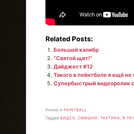
Related Posts:
Большой калибр
“Святой щит!”
Дайджест #12
Такого в пейнтболе я ещё не
Супербыстрый видеоролик с
Posted in
PAINTBALL
Tagged
ВИДЕО
,
СМИШНО
,
ТАКТИКА
,
Я ПР