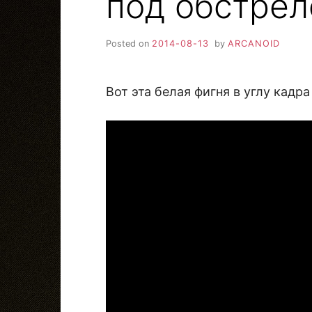
под обстре
Posted on
2014-08-13
by
ARCANOID
Вот эта белая фигня в углу кадра