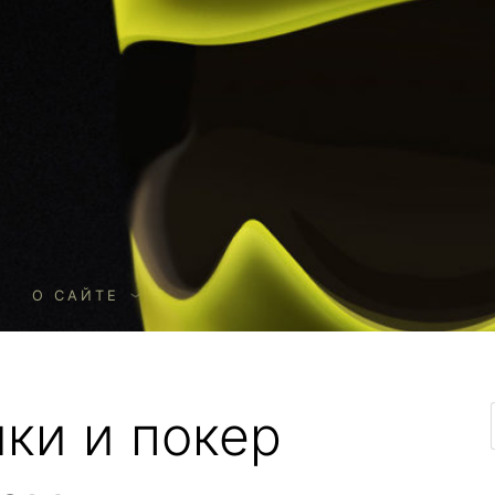
О
О САЙТЕ
ики и покер