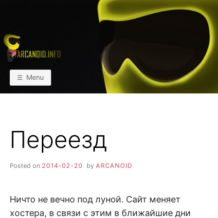
Skip
to
content
АРКАИНФО
Пейнтбол vs Paintball
Menu
Переезд
Posted on
2014-02-20
by
ARCANOID
Ничто не вечно под луной. Сайт меняет
хостера, в связи с этим в ближайшие дни