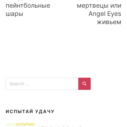
пейнтбольные
мертвецы или
шары
Angel Eyes
живьем
Search
for:
Search
ИСПЫТАЙ УДАЧУ
идея
battlefield-