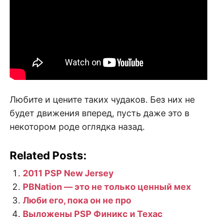
Любите и цените таких чудаков. Без них не
будет движения вперед, пусть даже это в
некотором роде оглядка назад.
Related Posts:
2011 PSP New Jersey
PBNation — это не только ценный мех
Люби его, пока он не про
Выложены PSP Финикс и Техас