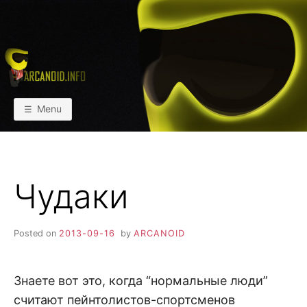
Skip
to
content
АРКАИНФО
Пейнтбол vs Paintball
Menu
Чудаки
Posted on
2013-09-16
by
ARCANOID
Знаете вот это, когда “нормальные люди”
считают пейнтолистов-спортсменов