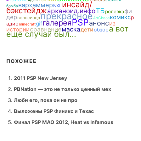
инсайд/
вархаммер
NXL
бомба
бэкстейдж
ТБ
арканоид.инфо
фи
ролевка
прекрасное
дер
комикс
р
велосипед
ArtChaos
PSP
галерея
анонс
из
адио
gif
minecraft
а вот
сравнение
маска
истории
дети
обзор
еще случай был...
ПОХОЖЕЕ
2011 PSP New Jersey
PBNation — это не только ценный мех
Люби его, пока он не про
Выложены PSP Финикс и Техас
Финал PSP MAO 2012, Heat vs Infamous