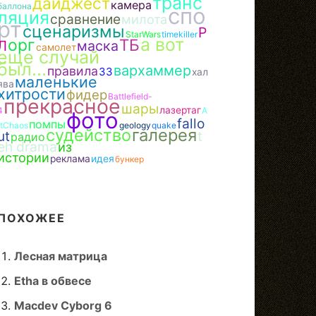
транс
дайджест
камера
баллона
спо
ляция
сравнение
милота
рт
сценаризмы
Р
StarWars
timekiller
а вот
орг
ТБ
Л
маска
самолет
еще случай
был...
вархаммер
правила
ЗЗ
хал
маленькие
ява
хитрости
фидер
Battlefield-
прекрасное
шары
лазертаг
4
A
фото
fallo
помпы
rtChaos
geology
quake
судейство
галерея
ut
t
радио
eh drama
из
истории
реклама
идея
бункер
ПОХОЖЕЕ
Лесная матрица
Etha в обвесе
Macdev Cyborg 6