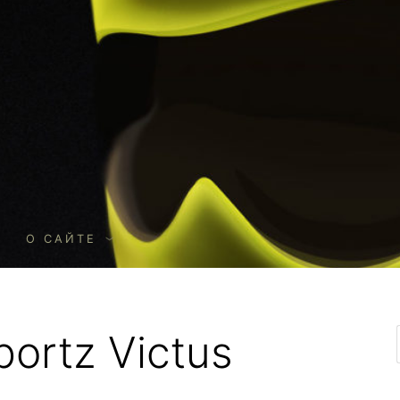
О
О САЙТЕ
ortz Victus