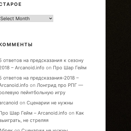
СТАРОЕ
старое
КОММЕНТЫ
5 ответов на предсказания к сезону
2018 – Arcanoid.info
on
Про Шар Гейм
5 ответов на предсказания-2018 –
Arcanoid.info
on
Лонгрид про РПГ —
ролевую пейнтбольную игру
arcanoid
on
Сценарии не нужны
Про Шар Гейм – Arcanoid.info
on
Как
выиграть, не стреляя
Абрек
on
Сценарии не нужны