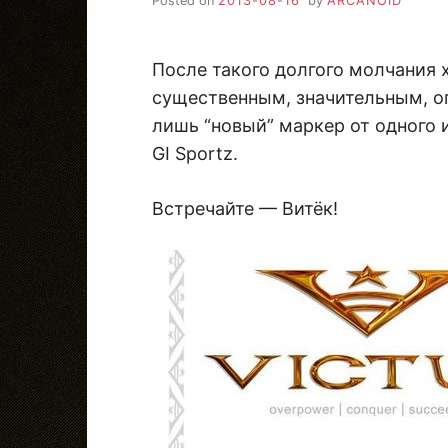
Posted on
2013-08-16
by
ARCANOID
После такого долгого молчания 
существенным, значительным, о
лишь “новый” маркер от одного 
GI Sportz.
Встречайте — Витёк!