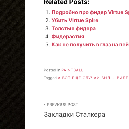
Related Posts:
Подробно про фидер Virtue S
Убить Virtue Spire
Толстые фидера
Фидерастия
Как не получить в глаз на пе
Posted in
PAINTBALL
Tagged
А ВОТ ЕЩЕ СЛУЧАЙ БЫЛ...
,
ВИДЕ
Post
PREVIOUS POST
navigation
Закладки Сталкера