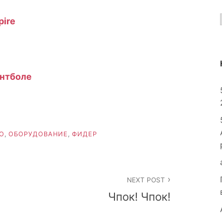
pire
йнтболе
О
,
ОБОРУДОВАНИЕ
,
ФИДЕР
NEXT POST
Чпок! Чпок!