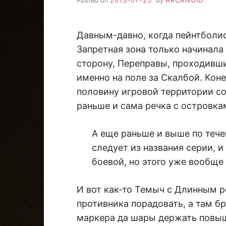
Posted on
2013-07-25
by
ARCANOID
Давным-давно, когда пейнтболи
Запретная зона только начинала
сторону, Переправы, проходивши
именно на поле за Скалбой. Коне
половину игровой территории со
раньше и сама речка с островка
А еще раньше и выше по тече
следует из названия серии, и
боевой, но этого уже вообще
И вот как-то Темыч с Длинным р
противника порадовать, а там б
маркера да шары держать повыш