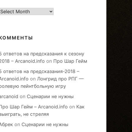
старое
КОММЕНТЫ
5 ответов на предсказания к сезону
2018 – Arcanoid.info
on
Про Шар Гейм
5 ответов на предсказания-2018 –
Arcanoid.info
on
Лонгрид про РПГ —
ролевую пейнтбольную игру
arcanoid
on
Сценарии не нужны
Про Шар Гейм – Arcanoid.info
on
Как
выиграть, не стреляя
Абрек
on
Сценарии не нужны