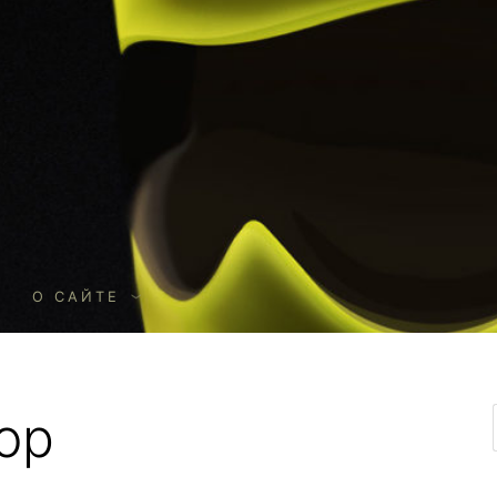
О
О САЙТЕ
ор