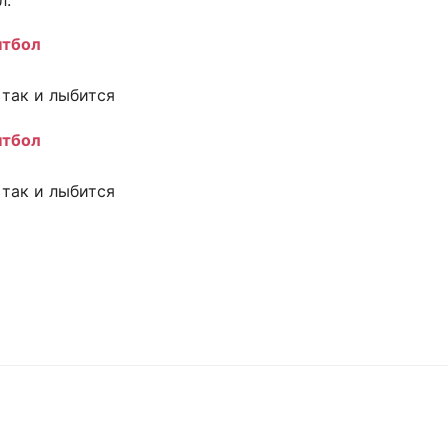
йнтбол
 так и лыбится
йнтбол
 так и лыбится