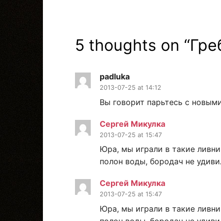
5 thoughts on “
Гре
padluka
2013-07-25 at 14:12
Вы говорит парьтесь с новыми
Сергей Микулка
2013-07-25 at 15:47
Юра, мы играли в такие ливни
полон воды, бородач не удиви
Сергей Микулка
2013-07-25 at 15:47
Юра, мы играли в такие ливни
полон воды, бородач не удиви