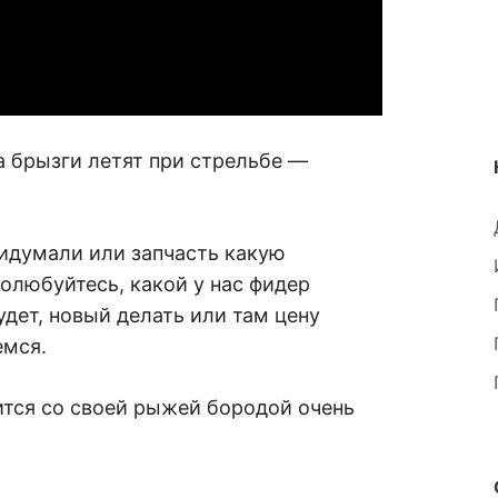
а брызги летят при стрельбе —
ридумали или запчасть какую
полюбуйтесь, какой у нас фидер
удет, новый делать или там цену
емся.
ится со своей рыжей бородой очень