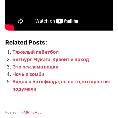
Related Posts:
Тяжелый пейнтбол
Битбург, Чукага, Кувейт и поход
Это реклама водки
Ночь и зомби
Видео с Бэтлфилда, но не то, которое вы
подумали
Posted in
PAINTBALL