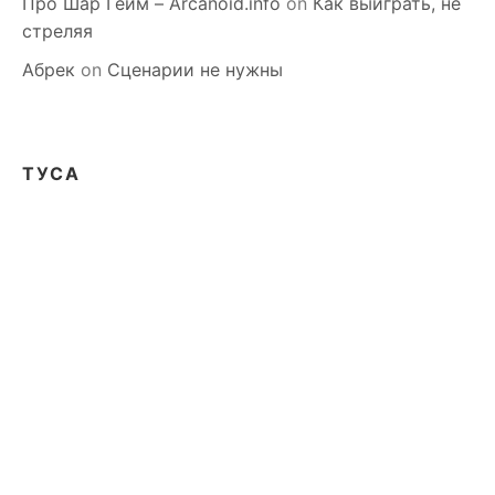
Про Шар Гейм – Arcanoid.info
on
Как выиграть, не
стреляя
Абрек
on
Сценарии не нужны
ТУСА