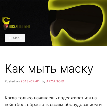
Skip
to
content
АРКАИНФО
Пейнтбол vs Paintball
Menu
Как мыть маску
Posted on
2013-07-01
by
ARCANOID
Когда только начинаешь подсаживаться на
пейнтбол, обрастать своим оборудованием и