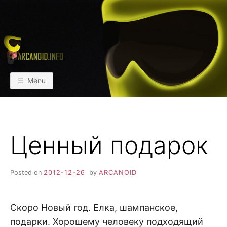
Skip
to
content
АРКАИНФО
Пейнтбол vs Paintball
Menu
Ценный подарок
Posted on
2012-12-26
by
ARCANOID
Скоро Новый год. Елка, шампанское,
подарки. Хорошему человеку подходящий