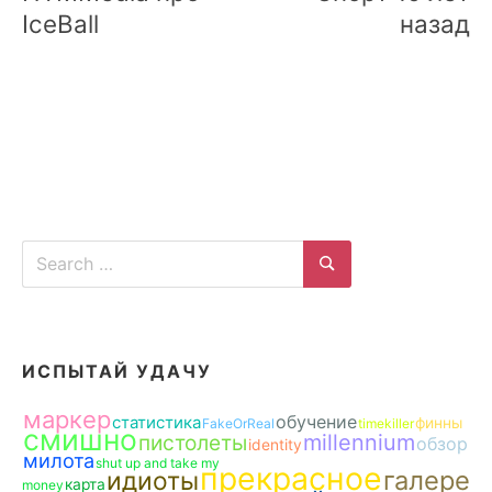
IceBall
назад
Search
for:
Search
ИСПЫТАЙ УДАЧУ
маркер
обучение
статистика
финны
FakeOrReal
timekiller
смишно
пистолеты
millennium
обзор
identity
милота
shut up and take my
прекрасное
галере
идиоты
карта
money