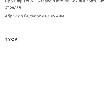
Про Шар Гейм – Arcanoid.info
on
Как выиграть, не
стреляя
Абрек
on
Сценарии не нужны
ТУСА