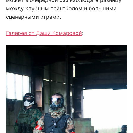
может в очередной раз наблюдать разницу
между клубным пейнтболом и большими
сценарными играми.
Галерея от Даши Комаровой
: