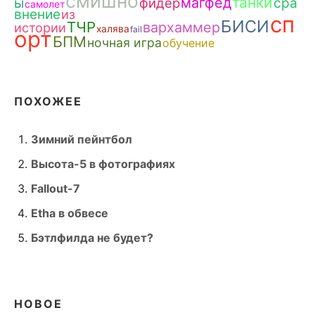
смишно
танки
ы
магфед
сра
фидер
самолет
внение
из
сп
БИСИ
ТЧР
вархаммер
истории
халява
fail
орт
БПМ
ночная игра
обучение
ПОХОЖЕЕ
Зимний пейнтбол
Высота-5 в фотографиях
Fallout-7
Etha в обвесе
Бэтлфилда не будет?
НОВОЕ