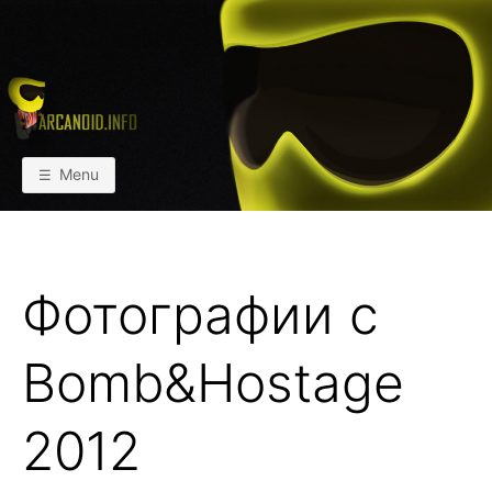
Skip
to
content
АРКАИНФО
Пейнтбол vs Paintball
Menu
Фотографии с
Bomb&Hostage
2012