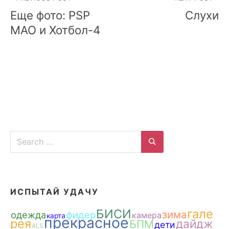
navigation
Еще фото: PSP
Слухи
MAO и Хотбол-4
Search
for:
Search
ИСПЫТАЙ УДАЧУ
БИСИ
гале
зима
одежда
фидер
камера
карта
прекрасное
рея
дайдж
БПМ
дети
ALS