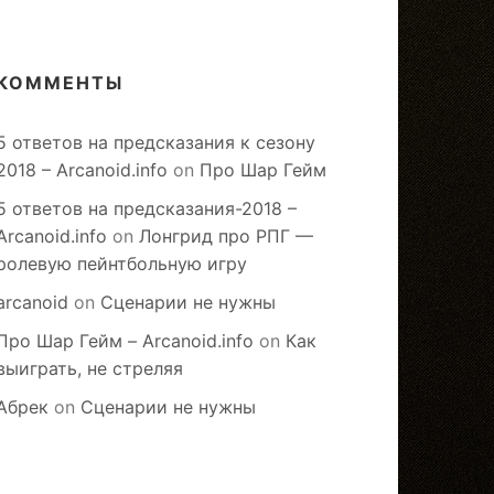
КОММЕНТЫ
5 ответов на предсказания к сезону
2018 – Arcanoid.info
on
Про Шар Гейм
5 ответов на предсказания-2018 –
Arcanoid.info
on
Лонгрид про РПГ —
ролевую пейнтбольную игру
arcanoid
on
Сценарии не нужны
Про Шар Гейм – Arcanoid.info
on
Как
выиграть, не стреляя
Абрек
on
Сценарии не нужны