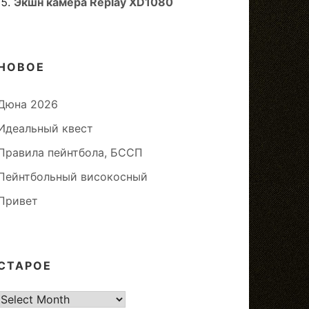
Экшн камера Replay XD1080
НОВОЕ
Дюна 2026
Идеальный квест
Правила пейнтбола, БССП
Пейнтбольный високосный
Привет
СТАРОЕ
старое