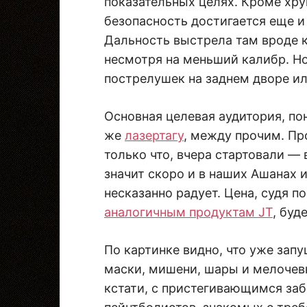
показательных целях. Кроме хр
безопасность достигается еще 
Дальность выстрела там вроде к
несмотря на меньший калибр. Но
пострелушек на заднем дворе ил
Основная целевая аудитория, пон
же
лазертагу
, между прочим. Пр
только что, вчера стартовали — в
значит скоро и в наших Ашанах 
несказанно радует. Цена, судя 
аналогичным продуктам JT
, буд
По картинке видно, что уже запу
маски, мишени, шары и мелочевк
кстати, с пристегивающимся заб