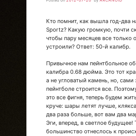
Posted on
2012-07-20
by
ARCANOID
Кто помнит, как вышла год-два н
Sportz? Какую громкую, почти с
чтобы пару месяцев все только 
устроили? Ответ: 50-й калибр.
Привычное нам пейнтбольное об
калибра 0.68 дюйма. Это тот кра
а не угловатый камень, но, сами
пейнтболе строится все. Поэтому
это все фигня, теперь будем жит
круче: шары летят лучше, клякса
два раза больше, вот вам два ма
Эги, вперед, в светлое будущее! 
большинство отнеслось к происх