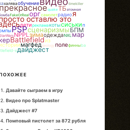
видео
обучение
ка
халява
timekiller
прекрасное
ТБ
quake
атомная
я
орг
радио
самолет
бомба
FakeOrReal
просто оставлю это
здесь
сиськи
дети
коты
п
реклама
PSP
сценаризмы
БПМ
омпы
мар
NPPL
зима
одежда
NXL
StarWars
Battlefield
кер
из
магфед
поле
истории
финны
ba
geology
дайджест
ttlefield-x
ПОХОЖЕЕ
Давайте сыграем в игру
Видео про Splatmaster
Дайджест #7
Помповый пистолет за 872 рубля