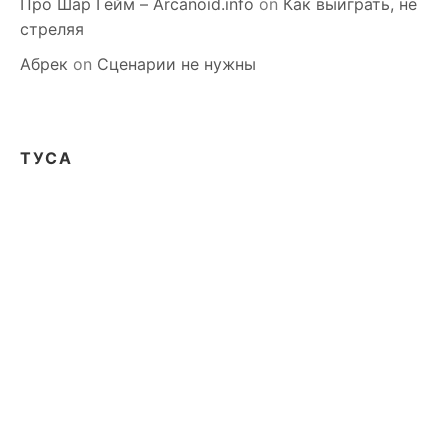
Про Шар Гейм – Arcanoid.info
on
Как выиграть, не
стреляя
Абрек
on
Сценарии не нужны
ТУСА