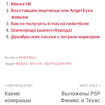
Маска HK
Восставшие мертвецы или Angel Eyes
живьем
Как не получить в глаз на пейнтболе
Шапкорода (шапко+борода)
Декабрьские сиськи с хитрым маркером
Posted in
PAINTBALL
Tagged
ВИДЕО
,
МАСКА
,
ОБОРУДОВАНИЕ
Post
PREVIOUS POST
NEXT POST
navigation
Какие
Выложены PSP
кокерыыы
Финикс и Техас