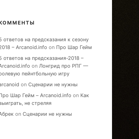
КОММЕНТЫ
5 ответов на предсказания к сезону
2018 – Arcanoid.info
on
Про Шар Гейм
5 ответов на предсказания-2018 –
Arcanoid.info
on
Лонгрид про РПГ —
ролевую пейнтбольную игру
arcanoid
on
Сценарии не нужны
Про Шар Гейм – Arcanoid.info
on
Как
выиграть, не стреляя
Абрек
on
Сценарии не нужны