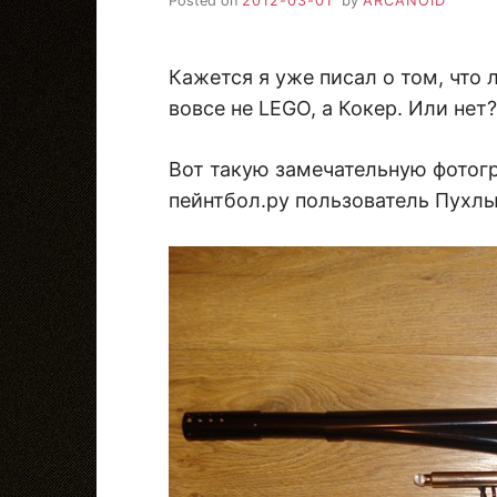
Posted on
2012-03-01
by
ARCANOID
Кажется я уже писал о том, что
вовсе не LEGO, а Кокер. Или нет
Вот такую замечательную фотог
пейнтбол.ру пользователь Пухлы