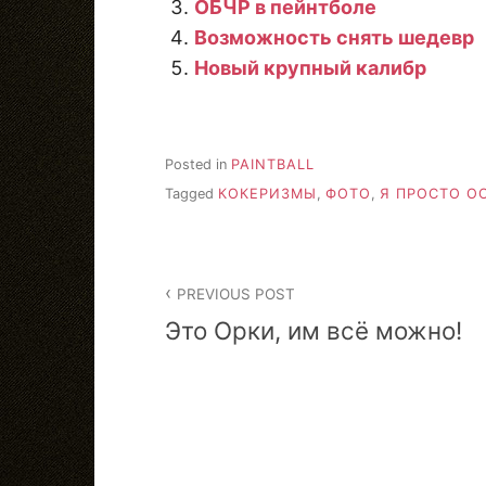
ОБЧР в пейнтболе
Возможность снять шедевр
Новый крупный калибр
Posted in
PAINTBALL
Tagged
КОКЕРИЗМЫ
,
ФОТО
,
Я ПРОСТО О
Post
PREVIOUS POST
navigation
Это Орки, им всё можно!